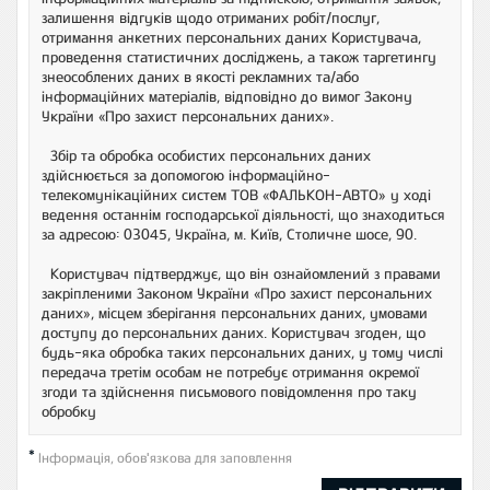
залишення відгуків щодо отриманих робіт/послуг,
отримання анкетних персональних даних Користувача,
проведення статистичних досліджень, а також таргетингу
знеособлених даних в якості рекламних та/або
інформаційних матеріалів, відповідно до вимог Закону
України «Про захист персональних даних».
Збір та обробка особистих персональних даних
здійснюється за допомогою інформаційно-
телекомунікаційних систем ТОВ «ФАЛЬКОН-АВТО» у ході
ведення останнім господарської діяльності, що знаходиться
за адресою: 03045, Україна, м. Київ, Столичне шосе, 90.
Користувач підтверджує, що він ознайомлений з правами
закріпленими Законом України «Про захист персональних
даних», місцем зберігання персональних даних, умовами
доступу до персональних даних. Користувач згоден, що
будь-яка обробка таких персональних даних, у тому числі
передача третім особам не потребує отримання окремої
згоди та здійснення письмового повідомлення про таку
обробку
*
Інформація, обов'язкова для заповлення