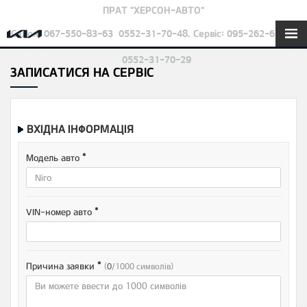
ПРАТ "ХЕРСОН-АВТО"
Салон: 067-550-83-63
0552-31-70-48. Сервіс: 095-262-63-24
0552-31-70-29
ЗАПИСАТИСЯ НА СЕРВІС
ВХІДНА ІНФОРМАЦІЯ
*
Модель авто
*
VIN-номер авто
*
Причина заявки
(
0
/1000 символiв)