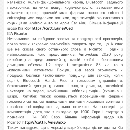
наявністю мультифукціонального керма, Bluetooth, заднього
парктроніка, датчика дощу, круїз-контролю, автоматичного
клімат-контролю, проекційними фарами головного світла і
світлодіодними ходовими вогнями, мультимедійною системою з
функціями Android Auto та Apple Car Play.
Більше інформації
щодо
Kia Rio:
https://cutt.ly/ineVCed
KIA Picanto
Незважаючи на вибухове зростання популярності кросоверів,
поява таких яскравих автомобілів говорить про те, що А-клас
ще не сказав свого останнього слова, а Picanto - один з
найяскравіших його представників. Автомобіль 2020 року
виробництва представлений у нашій країні з бензиновим
двигуном об'ємом 1,2 літра і потужністю 85 к.с. та з
«класичним» автоматом. Покупці цієї версії отримають 7
подушок безпеки (включаючи подушку для захисту колін
водія), Bluetooth Hands Free з голосовим управлінням,
безключовий доступ у салон і запуск двигуна, алюмінієві
накладки на педалі, комбіновану оббивку сидінь (тканина +
шкіра). Хетчбек також оснащується проекційними фарами
головного світла, світлодіодними денними ходовими вогнями і
повністю світлодіодною задньою оптикою. На сьогодні ця
комплектація доступна з вигодою до 1000 Євро і стартує з
позначки 14 300 Євро.
Більше інформації щодо
Kia
Picanto:
https://cutt.ly/vneBmXp
Також нагадуємо, що в мережі дистриб’ютора діє вигода на Kia