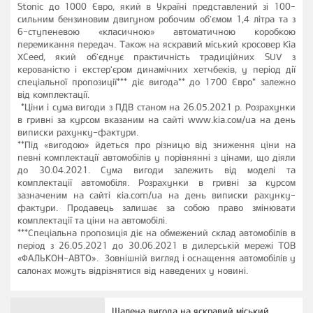
Stonic до 1000 Євро, який в Україні представлений зі 100-
сильним бензиновим двигуном робочим об'ємом 1,4 літра та з
6-ступеневою «класичною» автоматичною коробкою
перемикання передач. Також на яскравий міський кросовер Kia
XСeed, який об'єднує практичність традиційних SUV з
керованістю і екстер'єром динамічних хетчбеків, у період дії
спеціальної пропозиції*** діє вигода** до 1700 Євро* залежно
від комплектації.
*Ціни і сума вигоди з ПДВ станом на 26.05.2021 р. Розрахунки
в гривні за курсом вказаним на сайті www.kia.сом/ua на день
виписки рахунку-фактури.
**Під «вигодою» йдеться про різницю від зниження ціни на
певні комплектації автомобілів у порівнянні з цінами, що діяли
до 30.04.2021. Сума вигоди залежить від моделі та
комплектації автомобіля. Розрахунки в гривні за курсом
зазначеним на сайті кіа.соm/ua на день виписки рахунку-
фактури. Продавець залишає за собою право змінювати
комплектації та ціни на автомобілі.
***
Спеціальна пропозиція діє на обмежений склад автомобілів в
період з 26.05.2021 до 30.06.2021 в
дилерській мережі ТОВ
«ФАЛЬКОН-АВТО»
.
Зовнішній вигляд і оснащення автомобілів у
салонах можуть відрізнятися від наведених у новині.
Шалена вигода на яскравий міський