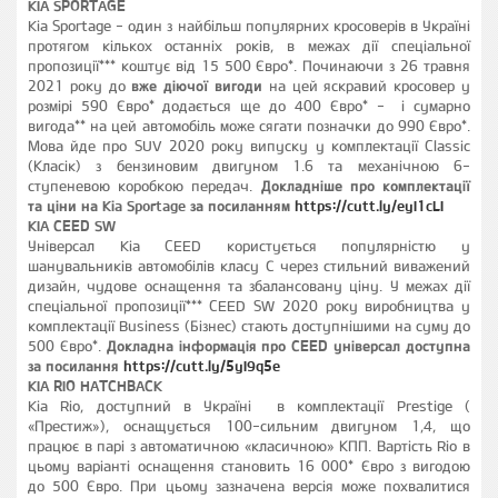
KIA SPORTAGE
Kia Sportage - один з найбільш популярних кросоверів в Україні
протягом кількох останніх років, в межах дії спеціальної
пропозиції*** коштує від 15 500 Євро*. Починаючи з 26 травня
2021 року до
вже діючої вигоди
на цей яскравий кросовер у
розмірі 590 Євро* додається ще до 400 Євро* - і сумарно
вигода** на цей автомобіль може сягати позначки до 990 Євро*.
Мова йде про SUV 2020 року випуску у комплектації Classic
(Класік) з бензиновим двигуном 1.6 та механічною 6-
ступеневою коробкою передач.
Докладніше про комплектації
та ціни на Kia Sportage за посиланням
https://cutt.ly/eyI1cLI
KIA CEED SW
Універсал Kia CEED користується популярністю у
шанувальників автомобілів класу С через стильний виважений
дизайн, чудове оснащення та збалансовану ціну. У межах дії
спеціальної пропозиції*** CEED SW 2020 року виробництва у
комплектації Business (Бізнес) стають доступнішими на суму до
500 Євро*.
Докладна інформація про CEED універсал доступна
за посилання
https://cutt.ly/5yI9q5e
KIA RIO HATCHBACK
Kia Rio, доступний в Україні в комплектації Prestige (
«Престиж»), оснащується 100-сильним двигуном 1,4, що
працює в парі з автоматичною «класичною» КПП. Вартість Rio в
цьому варіанті оснащення становить 16 000* Євро з вигодою
до 500 Євро. При цьому зазначена версія може похвалитися