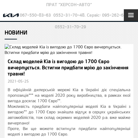
ПРАТ "ХЕРСОН-АВТО"
Салон: 067-550-83-63
0552-31-70-48. Сервіс: 095-262-63-24
0552-31-70-29
НОВИНИ
Склад моделей Kia із вигодою до 1700 Євро
вичерпується. Встигни придбати мрію до закінчення
травня!
2021-05-25
В офіційній дилерській мережі Kia в Україні діє спеціальна
пропозиція*** на моделі 2020 року виробництва, в рамках якої
вигода досягає 1700 Євро**.
Можливість придбати найпопулярніші моделі Кіа в Україні з
вигодою** до 1700 Євро знайшла відгук в серцях українських
автомобілістів, тож склад окремих моделей 2020 р.в. вже майже
вичерпано!
Проте, Ви ще можете встигнути придбати найпопулярніші
моделі з вигодою до 1700 Євро.